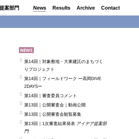
提案部門
News
Results
Archive
Contact
NEWS
第14回｜対象敷地・大東建託のまちづく
りプロジェクト
第14回｜フィールドワーク ー高岡DIVE
2DAYSー
第14回｜審査委員コメント
第13回｜公開審査会｜動画公開
第13回｜公開審査会観覧募集
第13回｜1次審査結果発表
アイデア提案部
門