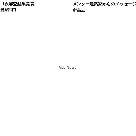
｜1次審査結果発表
メンター建築家からのメッセー
ア提案部門
所高志
ALL NEWS
主催
後援
コーディネート